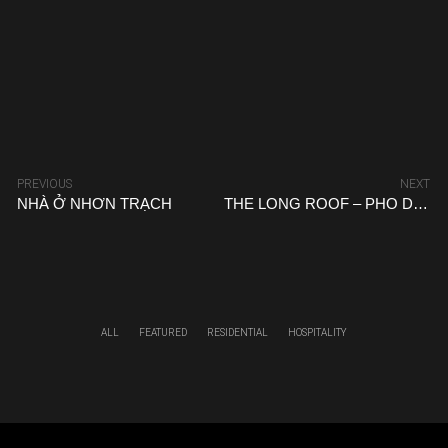
PREVIOUS
NEXT
NHÀ Ở NHƠN TRẠCH
THE LONG ROOF – PHO DA 2
ALL
FEATURED
RESIDENTIAL
HOSPITALITY